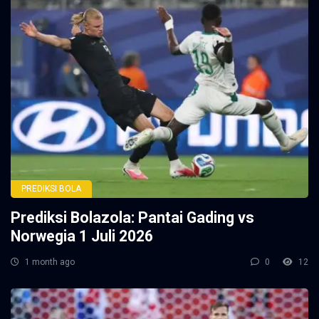
PREDIKSI BOLA
Prediksi Bolazola: Pantai Gading vs
Norwegia 1 Juli 2026
1 month ago
0
12