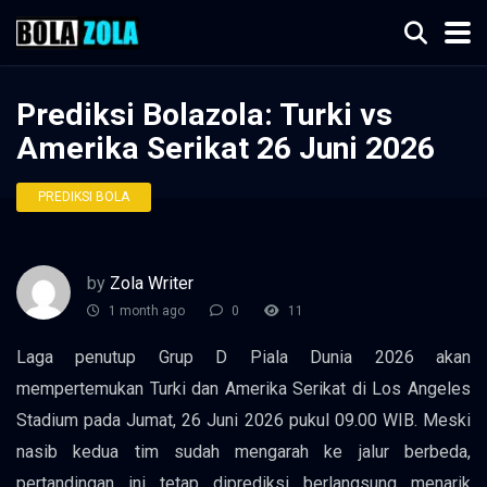
Prediksi Bolazola: Turki vs
Amerika Serikat 26 Juni 2026
PREDIKSI BOLA
by
Zola Writer
1 month ago
0
11
Laga penutup Grup D Piala Dunia 2026 akan
mempertemukan Turki dan Amerika Serikat di Los Angeles
Stadium pada Jumat, 26 Juni 2026 pukul 09.00 WIB. Meski
nasib kedua tim sudah mengarah ke jalur berbeda,
pertandingan ini tetap diprediksi berlangsung menarik