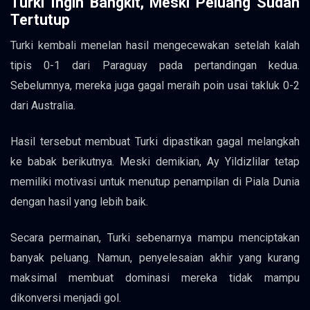
Turki Ingin Bangkit, Meski Peluang Sudah
Tertutup
Turki kembali menelan hasil mengecewakan setelah kalah
tipis 0-1 dari Paraguay pada pertandingan kedua.
Sebelumnya, mereka juga gagal meraih poin usai takluk 0-2
dari Australia.
Hasil tersebut membuat Turki dipastikan gagal melangkah
ke babak berikutnya. Meski demikian, Ay Yildizlilar tetap
memiliki motivasi untuk menutup penampilan di Piala Dunia
dengan hasil yang lebih baik.
Secara permainan, Turki sebenarnya mampu menciptakan
banyak peluang. Namun, penyelesaian akhir yang kurang
maksimal membuat dominasi mereka tidak mampu
dikonversi menjadi gol.