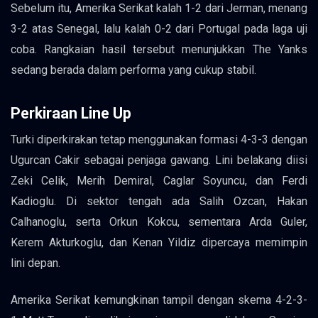
Sebelum itu, Amerika Serikat kalah 1-2 dari Jerman, menang
3-2 atas Senegal, lalu kalah 0-2 dari Portugal pada laga uji
coba. Rangkaian hasil tersebut menunjukkan The Yanks
sedang berada dalam performa yang cukup stabil.
Perkiraan Line Up
Turki diperkirakan tetap menggunakan formasi 4-3-3 dengan
Ugurcan Cakir sebagai penjaga gawang. Lini belakang diisi
Zeki Celik, Merih Demiral, Caglar Soyuncu, dan Ferdi
Kadioglu. Di sektor tengah ada Salih Ozcan, Hakan
Calhanoglu, serta Orkun Kokcu, sementara Arda Guler,
Kerem Akturkoglu, dan Kenan Yildiz dipercaya memimpin
lini depan.
Amerika Serikat kemungkinan tampil dengan skema 4-2-3-