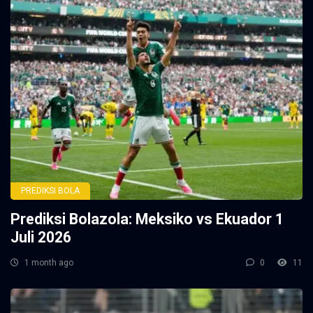
PREDIKSI BOLA
Prediksi Bolazola: Meksiko vs Ekuador 1
Juli 2026
1 month ago
0
11