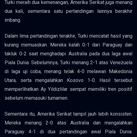
Turki meraih dua kemenangan, Amerika Serikat juga menang
dua kali, sementara satu pertandingan lainnya berakhir
imbang.
Dalam lima pertandingan terakhir, Turki mencatat hasil yang
kurang memuaskan. Mereka kalah 0-1 dari Paraguay dan
takluk 0-2 saat menghadapi Australia pada dua laga awal
Piala Dunia. Sebelumnya, Turki menang 2-1 atas Venezuela
di laga uji coba, menang telak 4-0 melawan Makedonia
Utara, serta mengalahkan Kosovo 1-0. Hasil tersebut
memperlihatkan Ay Yildizlilar sempat memiliki tren positif
sebelum memasuki turnamen.
Sementara itu, Amerika Serikat tampil jauh lebih konsisten.
Mereka menang 2-0 atas Australia dan mengalahkan
Paraguay 4-1 di dua pertandingan awal Piala Dunia.