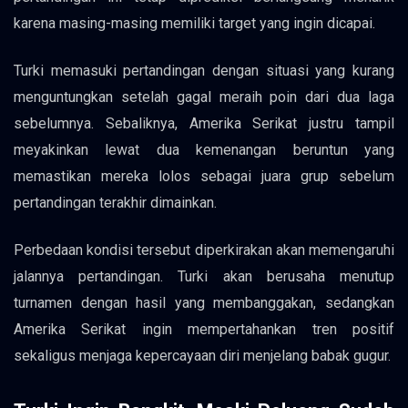
karena masing-masing memiliki target yang ingin dicapai.
Turki memasuki pertandingan dengan situasi yang kurang
menguntungkan setelah gagal meraih poin dari dua laga
sebelumnya. Sebaliknya, Amerika Serikat justru tampil
meyakinkan lewat dua kemenangan beruntun yang
memastikan mereka lolos sebagai juara grup sebelum
pertandingan terakhir dimainkan.
Perbedaan kondisi tersebut diperkirakan akan memengaruhi
jalannya pertandingan. Turki akan berusaha menutup
turnamen dengan hasil yang membanggakan, sedangkan
Amerika Serikat ingin mempertahankan tren positif
sekaligus menjaga kepercayaan diri menjelang babak gugur.