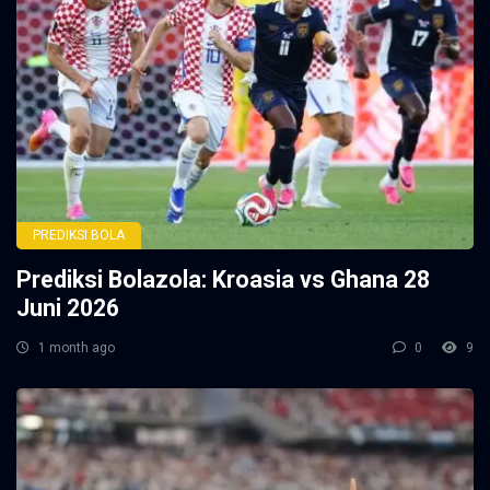
PREDIKSI BOLA
Prediksi Bolazola: Kroasia vs Ghana 28
Juni 2026
1 month ago
0
9