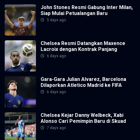
John Stones Resmi Gabung Inter Milan,
Siap Mulai Petualangan Baru
5 days ago
Chelsea Resmi Datangkan Maxence
Lacroix dengan Kontrak Panjang
6 days ago
Gara-Gara Julian Alvarez, Barcelona
Dilaporkan Atletico Madrid ke FIFA
6 days ago
Chelsea Kejar Danny Welbeck, Xabi
Alonso Cari Pemimpin Baru di Skuad
7 days ago