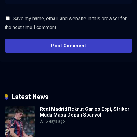
Save my name, email, and website in this browser for
the next time I comment.
Latest News
Real Madrid Rekrut Carlos Espi, Striker
Muda Masa Depan Spanyol
5 days ago