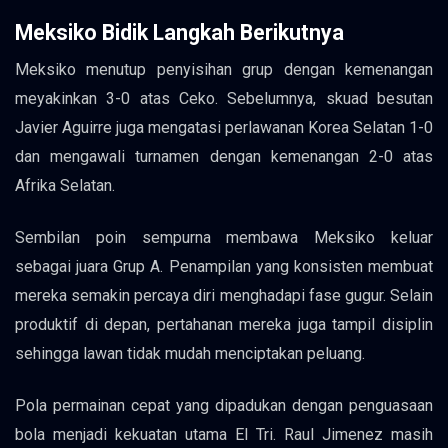
Meksiko Bidik Langkah Berikutnya
Meksiko menutup penyisihan grup dengan kemenangan
meyakinkan 3-0 atas Ceko. Sebelumnya, skuad besutan
Javier Aguirre juga mengatasi perlawanan Korea Selatan 1-0
dan mengawali turnamen dengan kemenangan 2-0 atas
Afrika Selatan.
Sembilan poin sempurna membawa Meksiko keluar
sebagai juara Grup A. Penampilan yang konsisten membuat
mereka semakin percaya diri menghadapi fase gugur. Selain
produktif di depan, pertahanan mereka juga tampil disiplin
sehingga lawan tidak mudah menciptakan peluang.
Pola permainan cepat yang dipadukan dengan penguasaan
bola menjadi kekuatan utama El Tri. Raul Jimenez masih