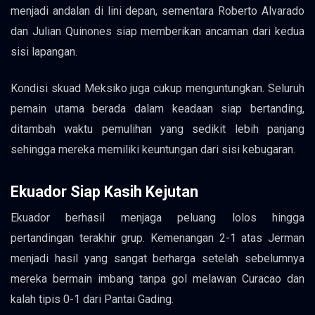
menjadi andalan di lini depan, sementara Roberto Alvarado
dan Julian Quinones siap memberikan ancaman dari kedua
sisi lapangan.
Kondisi skuad Meksiko juga cukup menguntungkan. Seluruh
pemain utama berada dalam keadaan siap bertanding,
ditambah waktu pemulihan yang sedikit lebih panjang
sehingga mereka memiliki keuntungan dari sisi kebugaran.
Ekuador Siap Kasih Kejutan
Ekuador berhasil menjaga peluang lolos hingga
pertandingan terakhir grup. Kemenangan 2-1 atas Jerman
menjadi hasil yang sangat berharga setelah sebelumnya
mereka bermain imbang tanpa gol melawan Curacao dan
kalah tipis 0-1 dari Pantai Gading.