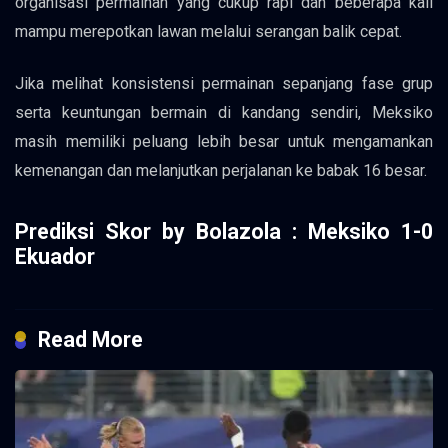
organisasi permainan yang cukup rapi dan beberapa kali
mampu merepotkan lawan melalui serangan balik cepat.
Jika melihat konsistensi permainan sepanjang fase grup
serta keuntungan bermain di kandang sendiri, Meksiko
masih memiliki peluang lebih besar untuk mengamankan
kemenangan dan melanjutkan perjalanan ke babak 16 besar.
Prediksi Skor by Bolazola : Meksiko 1-0
Ekuador
Read More