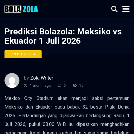
Prediksi Bolazola: Meksiko vs
Ekuador 1 Juli 2026
PREDIKSI BOLA
by
Zola Writer
1 month ago
0
10
Mexico City Stadium akan menjadi saksi pertemuan
Meksiko dan Ekuador pada babak 32 besar Piala Dunia
2026. Pertandingan yang dijadwalkan berlangsung Rabu, 1
Juli 2026, pukul 08.00 WIB itu dipastikan menghadirkan
persaingan ketat karena kedua tim sama-sama bertekad