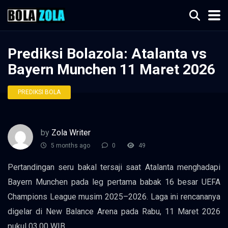
Prediksi Bolazola: Atalanta vs
Bayern Munchen 11 Maret 2026
PREDIKSI BOLA
by
Zola Writer
5 months ago
0
49
Pertandingan seru bakal tersaji saat Atalanta menghadapi
Bayern Munchen pada leg pertama babak 16 besar UEFA
Champions League musim 2025–2026. Laga ini rencananya
digelar di New Balance Arena pada Rabu, 11 Maret 2026
pukul 03.00 WIB.