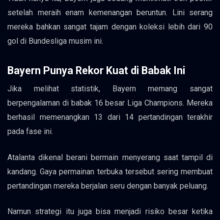
setelah meraih enam kemenangan beruntun. Lini serang
mereka bahkan sangat tajam dengan koleksi lebih dari 90
gol di Bundesliga musim ini.
Bayern Punya Rekor Kuat di Babak Ini
Jika melihat statistik, Bayern memang sangat
berpengalaman di babak 16 besar Liga Champions. Mereka
berhasil memenangkan 13 dari 14 pertandingan terakhir
pada fase ini.
Atalanta dikenal berani bermain menyerang saat tampil di
kandang. Gaya permainan terbuka tersebut sering membuat
pertandingan mereka berjalan seru dengan banyak peluang.
Namun strategi itu juga bisa menjadi risiko besar ketika