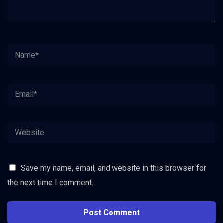
Save my name, email, and website in this browser for
the next time I comment.