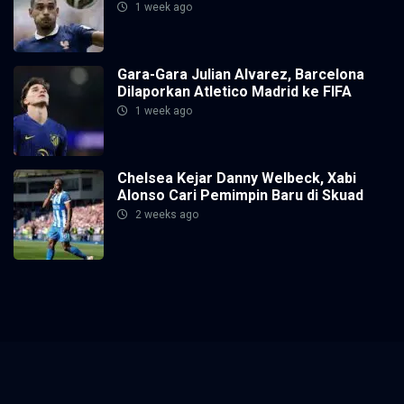
1 week ago
Gara-Gara Julian Alvarez, Barcelona
Dilaporkan Atletico Madrid ke FIFA
1 week ago
Chelsea Kejar Danny Welbeck, Xabi
Alonso Cari Pemimpin Baru di Skuad
2 weeks ago