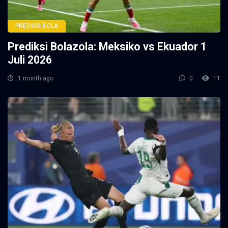
PREDIKSI BOLA
Prediksi Bolazola: Meksiko vs Ekuador 1
Juli 2026
1 month ago
0
11