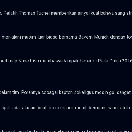
an. Pelatih Thomas Tuchel memberikan sinyal kuat bahwa sang str
ja menjalani musim luar biasa bersama Bayern Munich dengan to
u berharap Kane bisa membawa dampak besar di Piala Dunia 2026
dalam tim. Perannya sebagai kapten sekaligus mesin gol sangat 
, gak ada alasan buat mengurangi menit bermain sang striker
a di level yang berbeda. Pengalaman dan ketajamannya jadi nilai u