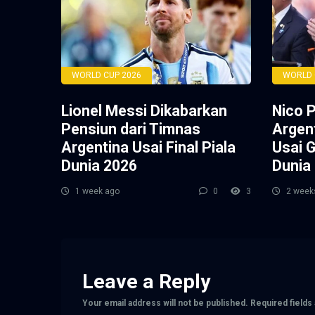
WORLD CUP 2026
WORLD 
Lionel Messi Dikabarkan
Nico 
Pensiun dari Timnas
Argen
Argentina Usai Final Piala
Usai G
Dunia 2026
Dunia
1 week ago
0
3
2 week
Leave a Reply
Your email address will not be published.
Required field