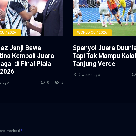
CUP 2026
WORLD CUP 2026
Paz Janji Bawa
Spanyol Juara Duunia
tina Kembali Juara
Tapi Tak Mampu Kala
agal di Final Piala
Tanjung Verde
 2026
2 weeks ago
s ago
0
2
s are marked
*