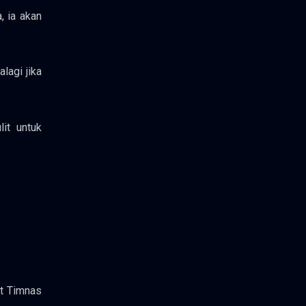
, ia akan
lagi jika
it untuk
at Timnas