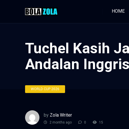
HOME
Tuchel Kasih J
Andalan Inggris
WORLD CUP 2026
by
Zola Writer
2 months ago
0
15