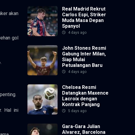
Real Madrid Rekrut
iker akan
Carlos Espi, Striker
Muda Masa Depan
Spanyol
4 days ago
rehan gol
John Stones Resmi
Gabung Inter Milan,
Siap Mulai
.
Petualangan Baru
4 days ago
Chelsea Resmi
Datangkan Maxence
penting.
Lacroix dengan
Kontrak Panjang
. Hal ini
5 days ago
Gara-Gara Julian
Alvarez, Barcelona
tama.