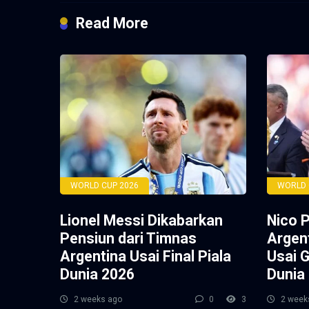
Read More
WORLD CUP 2026
WORLD 
Lionel Messi Dikabarkan
Nico 
Pensiun dari Timnas
Argen
Argentina Usai Final Piala
Usai G
Dunia 2026
Dunia
2 weeks ago
0
3
2 week