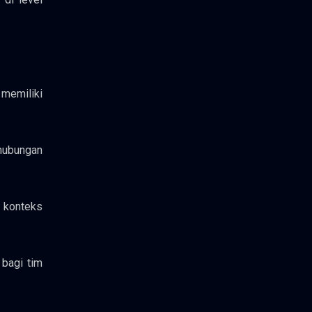
memiliki
 hubungan
r konteks
bagi tim