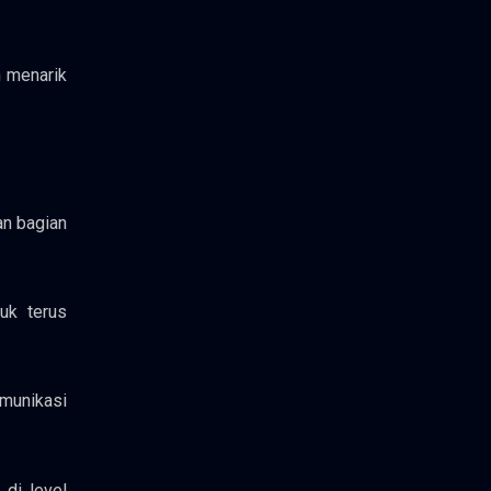
n menarik
n bagian
uk terus
munikasi
 di level