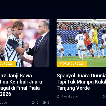
CUP 2026
WORLD CUP 2026
Paz Janji Bawa
Spanyol Juara Duunia
tina Kembali Juara
Tapi Tak Mampu Kala
agal di Final Piala
Tanjung Verde
 2026
3 weeks ago
s ago
0
3