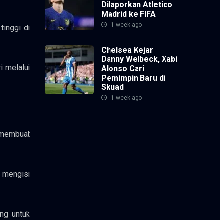
Dilaporkan Atletico
Madrid ke FIFA
1 week ago
tinggi di
Chelsea Kejar
Danny Welbeck, Xabi
i melalui
Alonso Cari
Pemimpin Baru di
Skuad
1 week ago
 membuat
 mengisi
ng untuk