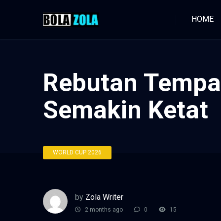
HOME
Rebutan Tempat
Semakin Ketat
WORLD CUP 2026
by
Zola Writer
2 months ago
0
15