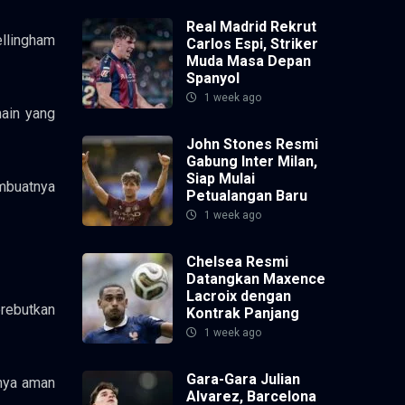
Real Madrid Rekrut
ellingham
Carlos Espi, Striker
Muda Masa Depan
Spanyol
1 week ago
main yang
John Stones Resmi
Gabung Inter Milan,
Siap Mulai
embuatnya
Petualangan Baru
1 week ago
Chelsea Resmi
Datangkan Maxence
Lacroix dengan
erebutkan
Kontrak Panjang
1 week ago
Gara-Gara Julian
inya aman
Alvarez, Barcelona