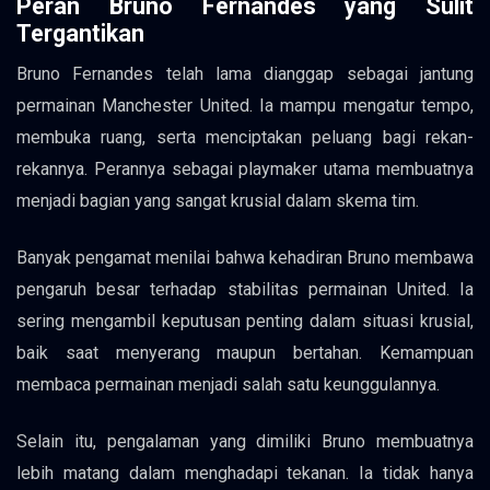
Peran Bruno Fernandes yang Sulit
Tergantikan
Bruno Fernandes telah lama dianggap sebagai jantung
permainan Manchester United. Ia mampu mengatur tempo,
membuka ruang, serta menciptakan peluang bagi rekan-
rekannya. Perannya sebagai playmaker utama membuatnya
menjadi bagian yang sangat krusial dalam skema tim.
Banyak pengamat menilai bahwa kehadiran Bruno membawa
pengaruh besar terhadap stabilitas permainan United. Ia
sering mengambil keputusan penting dalam situasi krusial,
baik saat menyerang maupun bertahan. Kemampuan
membaca permainan menjadi salah satu keunggulannya.
Selain itu, pengalaman yang dimiliki Bruno membuatnya
lebih matang dalam menghadapi tekanan. Ia tidak hanya