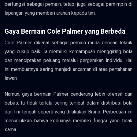
berfungsi sebagai pemain, tetapi juga sebagai pemimpin di
lapangan yang memberi arahan kepada tim.
Gaya Bermain Cole Palmer yang Berbeda
Cole Palmer dikenal sebagai pemain muda dengan teknik
yang cukup baik. Ia memiliki kemampuan menggiring bola
dan menciptakan peluang melalui pergerakan individu. Hal
ini membuatnya sering menjadi ancaman di area pertahanan
lawan.
Namun, gaya bermain Palmer cenderung lebih ofensif dan
bebas. Ia tidak terlalu sering terlibat dalam distribusi bola
dari lini tengah seperti yang dilakukan Bruno. Perbedaan ini
menunjukkan bahwa keduanya memiliki fungsi yang tidak
sama.