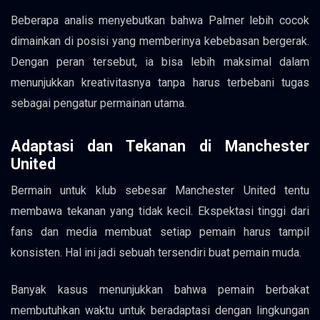
Beberapa analis menyebutkan bahwa Palmer lebih cocok
dimainkan di posisi yang memberinya kebebasan bergerak.
Dengan peran tersebut, ia bisa lebih maksimal dalam
menunjukkan kreativitasnya tanpa harus terbebani tugas
sebagai pengatur permainan utama.
Adaptasi dan Tekanan di Manchester
United
Bermain untuk klub sebesar Manchester United tentu
membawa tekanan yang tidak kecil. Ekspektasi tinggi dari
fans dan media membuat setiap pemain harus tampil
konsisten. Hal ini jadi sebuah tersendiri buat pemain muda.
Banyak kasus menunjukkan bahwa pemain berbakat
membutuhkan waktu untuk beradaptasi dengan lingkungan