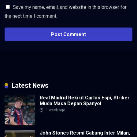
Save my name, email, and website in this browser for
the next time I comment.
Latest News
Real Madrid Rekrut Carlos Espi, Striker
Muda Masa Depan Spanyol
1 week ago
John Stones Resmi Gabung Inter Milan,