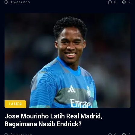
1 week ago
0
2
LA LIGA
Jose Mourinho Latih Real Madrid,
Bagaimana Nasib Endrick?
2 weeks ago
0
3