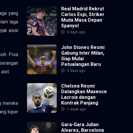
Real Madrid Rekrut
aga yang
Carlos Espi, Striker
Muda Masa Depan
alam laga
Spanyol
ejak awal
6 days ago
John Stones Resmi
Gabung Inter Milan,
sih. Pisa
Siap Mulai
serangan
Petualangan Baru
6 days ago
alot.
Chelsea Resmi
Datangkan Maxence
Lacroix dengan
Kontrak Panjang
ng mereka
1 week ago
ang kiper
Gara-Gara Julian
Alvarez, Barcelona