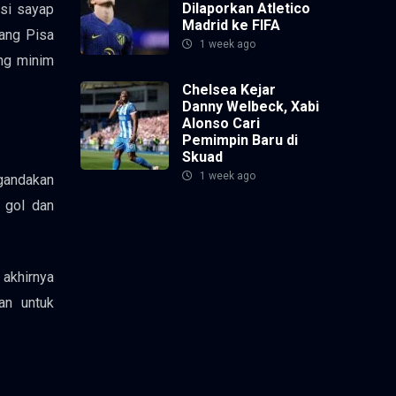
Dilaporkan Atletico
isi sayap
Madrid ke FIFA
ang Pisa
1 week ago
ng minim
Chelsea Kejar
Danny Welbeck, Xabi
Alonso Cari
Pemimpin Baru di
Skuad
1 week ago
gandakan
g gol dan
akhirnya
an untuk