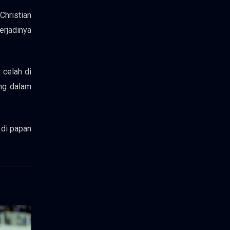
hristian
erjadinya
 celah di
ing dalam
 di papan