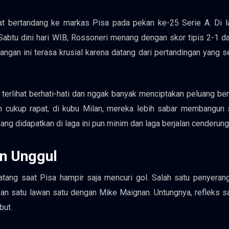
at bertandang ke markas Pisa pada pekan ke-25 Serie A. Di l
abtu dini hari WIB, Rossoneri menang dengan skor tipis 2-1 d
gan ini terasa krusial karena datang dari pertandingan yang s
m terlihat berhati-hati dan nggak banyak menciptakan peluang ber
n cukup rapat, di kubu Milan, mereka lebih sabar membangun 
ang didapatkan di laga ini pun minim dan laga berjalan cenderung 
an Unggul
atang saat Pisa hampir saja mencuri gol. Salah satu penyera
pan satu lawan satu dengan Mike Maignan. Untungnya, refleks s
but.