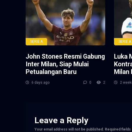
SERIE A
SERIE A
John Stones Resmi Gabung
Luka 
Inter Milan, Siap Mulai
Kontr
Petualangan Baru
Milan
6 days ago
0
2
2 week
Leave a Reply
Your email address will not be published.
Required field