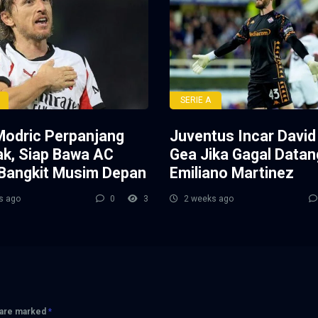
SERIE A
Modric Perpanjang
Juventus Incar David
ak, Siap Bawa AC
Gea Jika Gagal Data
 Bangkit Musim Depan
Emiliano Martinez
s ago
0
3
2 weeks ago
s are marked
*