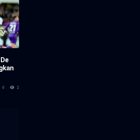
 De
ngkan
0
2