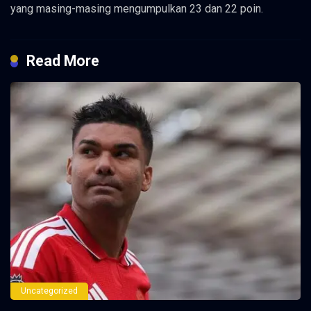
yang masing-masing mengumpulkan 23 dan 22 poin.
Read More
Uncategorized