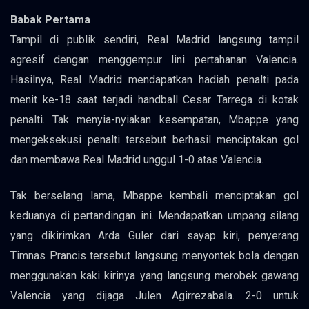
Babak Pertama
Tampil di publik sendiri, Real Madrid langsung tampil
agresif dengan menggempur lini pertahanan Valencia.
Hasilnya, Real Madrid mendapatkan hadiah penalti pada
menit ke-18 saat terjadi handball Cesar Tarrega di kotak
penalti. Tak menyia-nyiakan kesempatan, Mbappe yang
mengeksekusi penalti tersebut berhasil menciptakan gol
dan membawa Real Madrid unggul 1-0 atas Valencia.
Tak berselang lama, Mbappe kembali menciptakan gol
keduanya di pertandingan ini. Mendapatkan umpang silang
yang dikirimkan Arda Guler dari sayap kiri, penyerang
Timnas Prancis tersebut langsung menyontek bola dengan
menggunakan kaki kirinya yang langsung merobek gawang
Valencia yang dijaga Julen Agirrezabala. 2-0 untuk