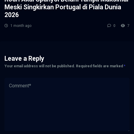
Meski Singkirkan Portugal di Piala Dunia
2026
1 month ago
0
7
Leave a Reply
Your email address will not be published.
Required fields are marked
*