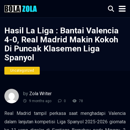
Hasil La Liga : Bantai Valencia
4-0, Real Madrid Makin Kokoh
Di Puncak Klasemen Liga
Spanyol
Uncategorized
by
Zola Writer
9 months ago
0
78
Real Madrid tampil perkasa saat menghadapi Valencia
dalam lanjutan kompetisi Liga Spanyol 2025-2026 giornata