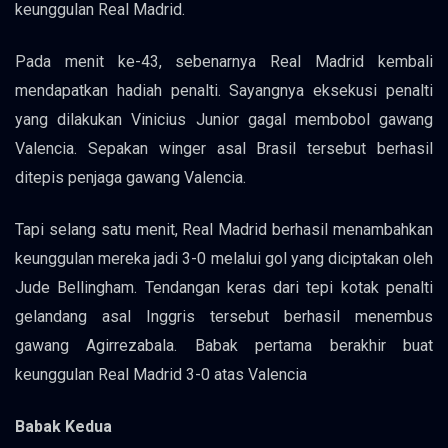
keunggulan Real Madrid.
Pada menit ke-43, sebenarnya Real Madrid kembali
mendapatkan hadiah penalti. Sayangnya eksekusi penalti
yang dilakukan Vinicius Junior gagal membobol gawang
Valencia. Sepakan winger asal Brasil tersebut berhasil
ditepis penjaga gawang Valencia.
Tapi selang satu menit, Real Madrid berhasil menambahkan
keunggulan mereka jadi 3-0 melalui gol yang diciptakan oleh
Jude Bellingham. Tendangan keras dari tepi kotak penalti
gelandang asal Inggris tersebut berhasil menembus
gawang Agirrezabala. Babak pertama berakhir buat
keunggulan Real Madrid 3-0 atas Valencia
Babak Kedua