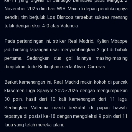
ke-11 yang digelar di Santiago Bernabeu pada Minggu, 2
November 2025 dini hari WIB. Main di depan pendukungnya
sendiri, tim berjuluk Los Blancos tersebut sukses menang
telak dengan skor 4-0 atas Valencia.
Pada pertandingan ini, striker Real Madrid, Kylian Mbappe
jadi bintang lapangan usai menyumbangkan 2 gol di babak
pertama. Sedangkan dua gol lainnya masing-masing
diciptakan Jude Bellingham serta Alvaro Carreras.
Berkat kemenangan ini, Real Madrid makin kokoh di puncak
klasemen Liga Spanyol 2025-2026 dengan mengumpulkan
30 poin, hasil dari 10 kali kemenangan dari 11 laga.
Sedangkan Valencia masih berkutat di papan bawah,
tepatnya di posisi ke-18 dengan mengoleksi 9 poin dari 11
laga yang telah mereka jalani.