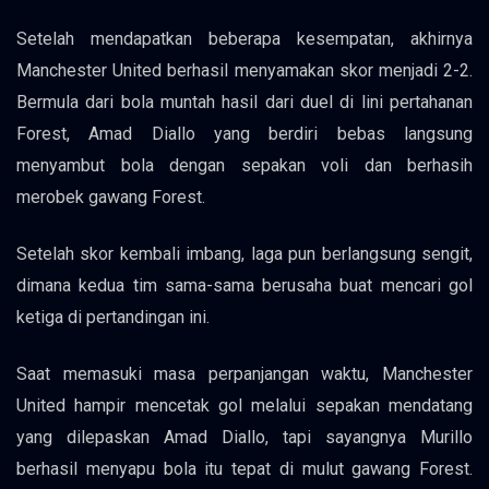
Setelah mendapatkan beberapa kesempatan, akhirnya
Manchester United berhasil menyamakan skor menjadi 2-2.
Bermula dari bola muntah hasil dari duel di lini pertahanan
Forest, Amad Diallo yang berdiri bebas langsung
menyambut bola dengan sepakan voli dan berhasih
merobek gawang Forest.
Setelah skor kembali imbang, laga pun berlangsung sengit,
dimana kedua tim sama-sama berusaha buat mencari gol
ketiga di pertandingan ini.
Saat memasuki masa perpanjangan waktu, Manchester
United hampir mencetak gol melalui sepakan mendatang
yang dilepaskan Amad Diallo, tapi sayangnya Murillo
berhasil menyapu bola itu tepat di mulut gawang Forest.