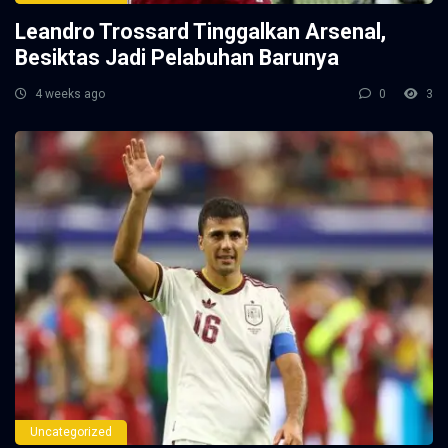
Leandro Trossard Tinggalkan Arsenal,
Besiktas Jadi Pelabuhan Barunya
4 weeks ago
0
3
Uncategorized