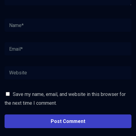
Save my name, email, and website in this browser for
the next time I comment.