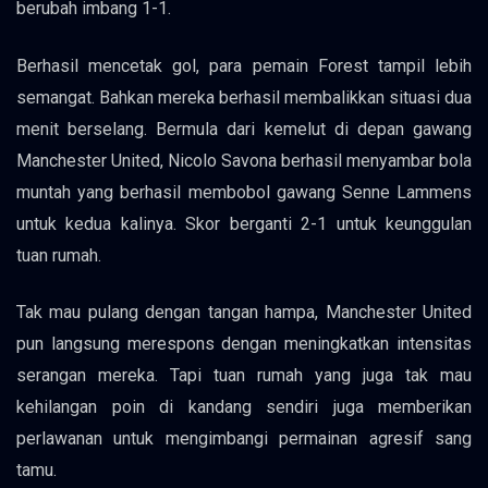
berubah imbang 1-1.
Berhasil mencetak gol, para pemain Forest tampil lebih
semangat. Bahkan mereka berhasil membalikkan situasi dua
menit berselang. Bermula dari kemelut di depan gawang
Manchester United, Nicolo Savona berhasil menyambar bola
muntah yang berhasil membobol gawang Senne Lammens
untuk kedua kalinya. Skor berganti 2-1 untuk keunggulan
tuan rumah.
Tak mau pulang dengan tangan hampa, Manchester United
pun langsung merespons dengan meningkatkan intensitas
serangan mereka. Tapi tuan rumah yang juga tak mau
kehilangan poin di kandang sendiri juga memberikan
perlawanan untuk mengimbangi permainan agresif sang
tamu.