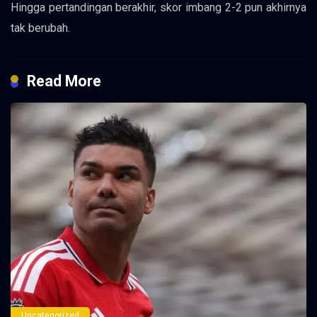
Hingga pertandingan berakhir, skor imbang 2-2 pun akhirnya
tak berubah.
Read More
Uncategorized