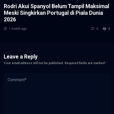
Rodri Akui Spanyol Belum Tampil Maksimal
Meski Singkirkan Portugal di Piala Dunia
2026
1 month ago
0
8
Leave a Reply
Your email address will not be published.
Required fields are marked
*