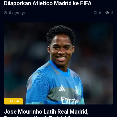
Dilaporkan Atletico Madrid ke FIFA
5 days ago
0
2
LA LIGA
Jose Mourinho Latih Real Madrid,