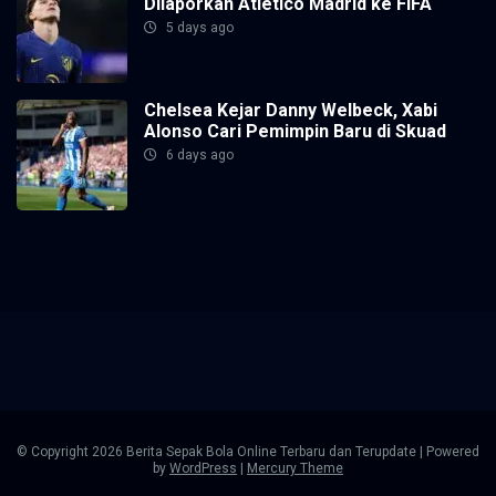
Dilaporkan Atletico Madrid ke FIFA
5 days ago
Chelsea Kejar Danny Welbeck, Xabi
Alonso Cari Pemimpin Baru di Skuad
6 days ago
© Copyright 2026 Berita Sepak Bola Online Terbaru dan Terupdate | Powered
by
WordPress
|
Mercury Theme