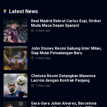
Latest News
Real Madrid Rekrut Carlos Espi, Striker
Muda Masa Depan Spanyol
4 days ago
John Stones Resmi Gabung Inter Milan,
Siap Mulai Petualangan Baru
4 days ago
Chelsea Resmi Datangkan Maxence
Lacroix dengan Kontrak Panjang
5 days ago
Gara-Gara Julian Alvarez, Barcelona