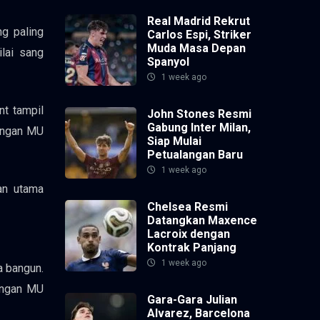
Real Madrid Rekrut
g paling
Carlos Espi, Striker
Muda Masa Depan
lai sang
Spanyol
1 week ago
nt tampil
John Stones Resmi
Gabung Inter Milan,
rangan MU
Siap Mulai
Petualangan Baru
1 week ago
an utama
Chelsea Resmi
Datangkan Maxence
Lacroix dengan
Kontrak Panjang
1 week ago
a bangun.
angan MU
Gara-Gara Julian
Alvarez, Barcelona