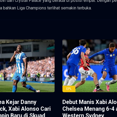
poin dari Crystal Palace yang berada di posisi empat. Dengan p
a bahkan Liga Champions terlihat semakin terbuka.
EPL
ea Kejar Danny
Debut Manis Xabi Alo
ck, Xabi Alonso Cari
Chelsea Menang 6-4 
pin Baru di Skuad
Western Sydney