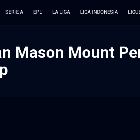
SERIE A
EPL
LA LIGA
LIGA INDONESIA
LIGU
ran Mason Mount P
up