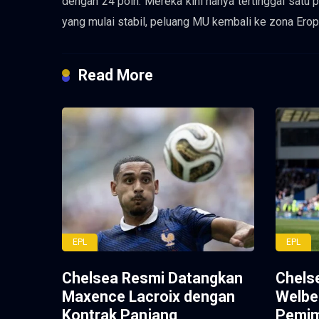
dengan 24 poin. Mereka kini hanya tertinggal satu 
yang mulai stabil, peluang MU kembali ke zona Erop
Read More
EPL
EPL
Chelsea Resmi Datangkan
Chels
Maxence Lacroix dengan
Welbe
Kontrak Panjang
Pemim