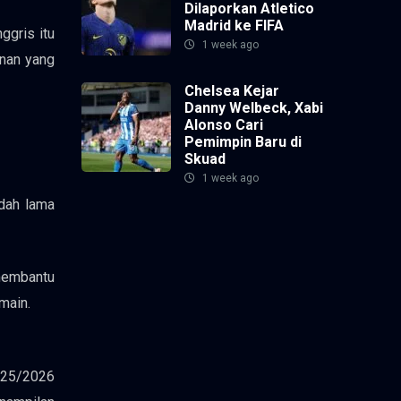
Dilaporkan Atletico
Madrid ke FIFA
ggris itu
1 week ago
nan yang
Chelsea Kejar
Danny Welbeck, Xabi
Alonso Cari
Pemimpin Baru di
Skuad
1 week ago
dah lama
 membantu
main.
025/2026