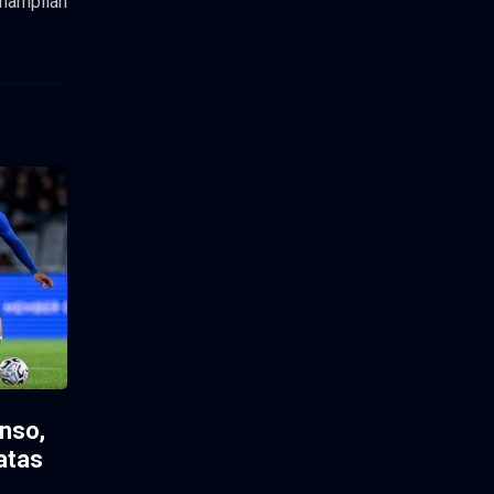
enampilan
nso,
atas