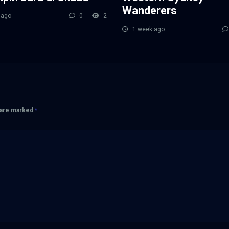
Wanderers
 ago
0
2
1 week ago
s are marked
*