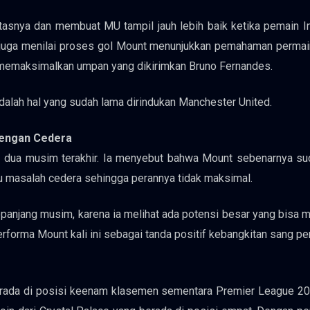
asnya dan membuat MU tampil jauh lebih baik ketika pemain In
 juga menilai proses gol Mount menunjukkan pemahaman permai
n memaksimalkan umpan yang dikirimkan Bruno Fernandes.
alah hal yang sudah lama dirindukan Manchester United.
dengan Cedera
m dua musim terakhir. Ia menyebut bahwa Mount sebenarnya su
ggu masalah cedera sehingga perannya tidak maksimal.
sepanjang musim, karena ia melihat ada potensi besar yang bisa
forma Mount kali ini sebagai tanda positif kebangkitan sang pe
ada di posisi keenam klasemen sementara Premier League 2