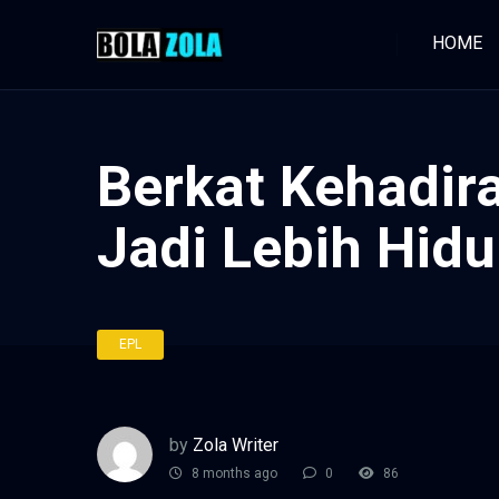
HOME
Berkat Kehadi
Jadi Lebih Hid
EPL
by
Zola Writer
8 months ago
0
86