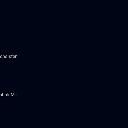
konsisten
ngubah MU