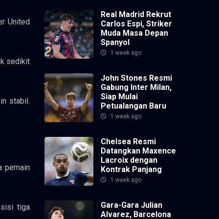
Real Madrid Rekrut
er United
Carlos Espi, Striker
Muda Masa Depan
Spanyol
1 week ago
k sedikit
John Stones Resmi
Gabung Inter Milan,
Siap Mulai
n stabil.
Petualangan Baru
1 week ago
Chelsea Resmi
Datangkan Maxence
Lacroix dengan
ra pemain
Kontrak Panjang
1 week ago
Gara-Gara Julian
sisi tiga
Alvarez, Barcelona