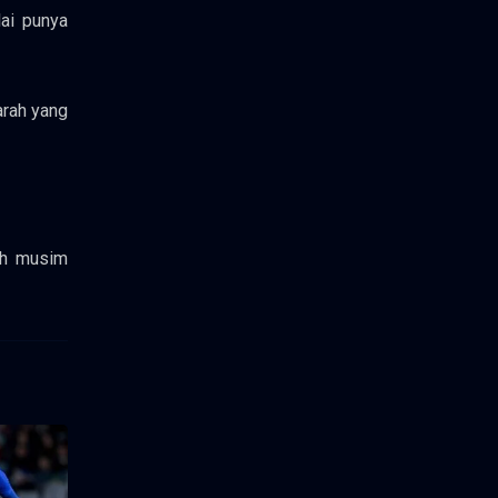
ai punya
arah yang
ah musim