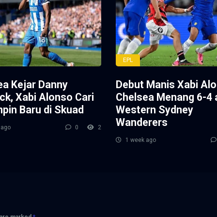
EPL
ea Kejar Danny
Debut Manis Xabi Alo
ck, Xabi Alonso Cari
Chelsea Menang 6-4 
pin Baru di Skuad
Western Sydney
Wanderers
 ago
0
2
1 week ago