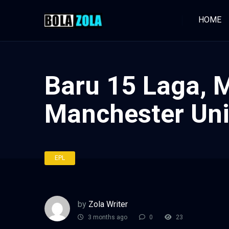
HOME
Baru 15 Laga, M
Manchester Uni
EPL
by
Zola Writer
3 months ago
0
23