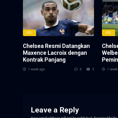
EPL
EPL
Chelsea Resmi Datangkan
Chels
Maxence Lacroix dengan
Welbe
Kontrak Panjang
Pemim
1 week ago
0
3
1 week
Leave a Reply