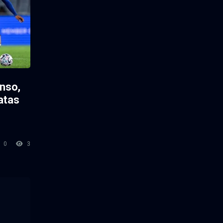
nso,
atas
0
3