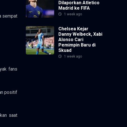
Dilaporkan Atletico
Madrid ke FIFA
1 week ago
ka sempat
Chelsea Kejar
Danny Welbeck, Xabi
Alonso Cari
Pemimpin Baru di
Skuad
1 week ago
yak fans
n positif
ekan saat