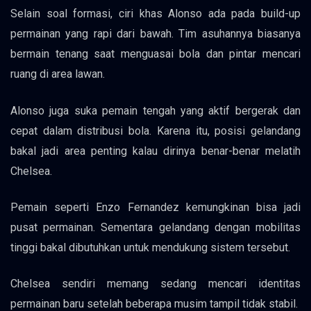
Selain soal formasi, ciri khas Alonso ada pada build-up
permainan yang rapi dari bawah. Tim asuhannya biasanya
bermain tenang saat menguasai bola dan pintar mencari
ruang di area lawan.
Alonso juga suka pemain tengah yang aktif bergerak dan
cepat dalam distribusi bola. Karena itu, posisi gelandang
bakal jadi area penting kalau dirinya benar-benar melatih
Chelsea.
Pemain seperti Enzo Fernandez kemungkinan bisa jadi
pusat permainan. Sementara gelandang dengan mobilitas
tinggi bakal dibutuhkan untuk mendukung sistem tersebut.
Chelsea sendiri memang sedang mencari identitas
permainan baru setelah beberapa musim tampil tidak stabil.