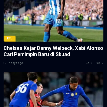
EPL
Chelsea Kejar Danny Welbeck, Xabi Alonso
Cari Pemimpin Baru di Skuad
7 days ago
0
2