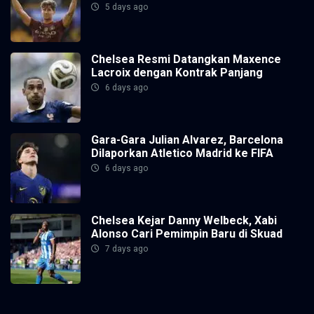
5 days ago
Chelsea Resmi Datangkan Maxence
Lacroix dengan Kontrak Panjang
6 days ago
Gara-Gara Julian Alvarez, Barcelona
Dilaporkan Atletico Madrid ke FIFA
6 days ago
Chelsea Kejar Danny Welbeck, Xabi
Alonso Cari Pemimpin Baru di Skuad
7 days ago