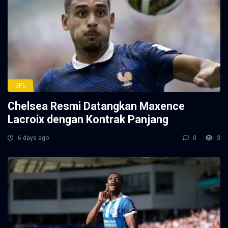
EPL
Chelsea Resmi Datangkan Maxence
Lacroix dengan Kontrak Panjang
6 days ago
0
3