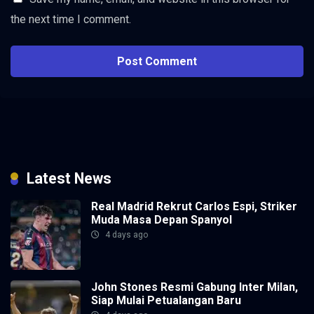
the next time I comment.
Latest News
Real Madrid Rekrut Carlos Espi, Striker
Muda Masa Depan Spanyol
4 days ago
John Stones Resmi Gabung Inter Milan,
Siap Mulai Petualangan Baru