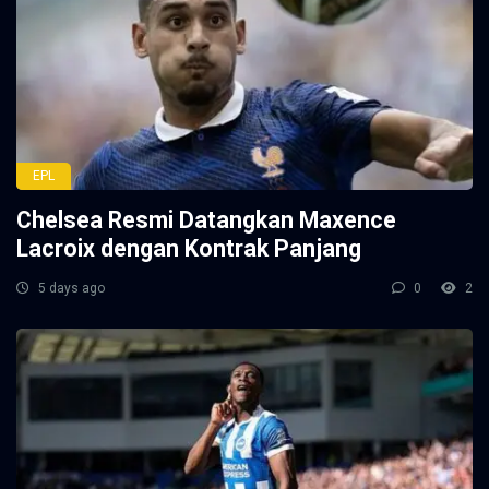
EPL
Chelsea Resmi Datangkan Maxence
Lacroix dengan Kontrak Panjang
5 days ago
0
2